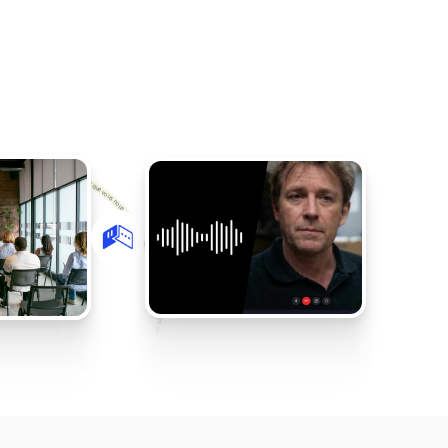
vez-vous me dire exactement ce qui s’est passé afin que je comprenne bien la situation ? Je vais regarder votre dossier et voir comment nous pouvons résoudre cela rapidement.