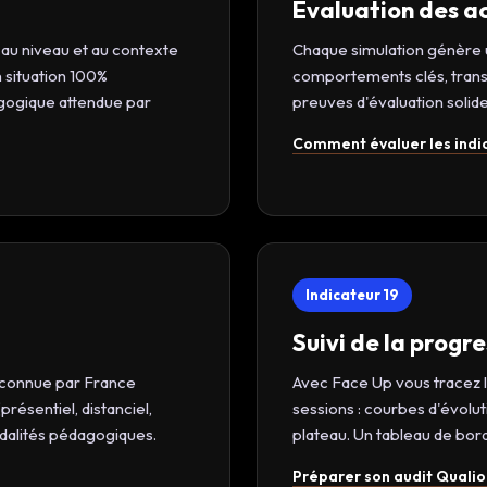
Évaluation des a
au niveau et au contexte
Chaque simulation génère u
 situation 100%
comportements clés, transc
agogique attendue par
preuves d'évaluation solide
Comment évaluer les indica
Indicateur 19
Suivi de la progr
reconnue par France
Avec Face Up vous tracez l
ésentiel, distanciel,
sessions : courbes d'évolut
dalités pédagogiques.
plateau. Un tableau de bord 
Préparer son audit Quali