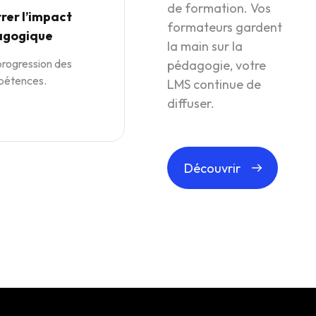
de formation. Vos
er l’impact
formateurs gardent
agogique
la main sur la
progression des
pédagogie, votre
pétences.
LMS continue de
diffuser.
Découvrir