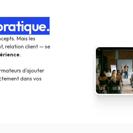
pratique.
cepts. Mais les
Bonjour, merci d’avoir appelé le service client. Je vois que vous nous contactez concernant un problème avec votre dernière commande. Pou
relation client — se
périence
.
ormateurs d'ajouter
ctement dans vos