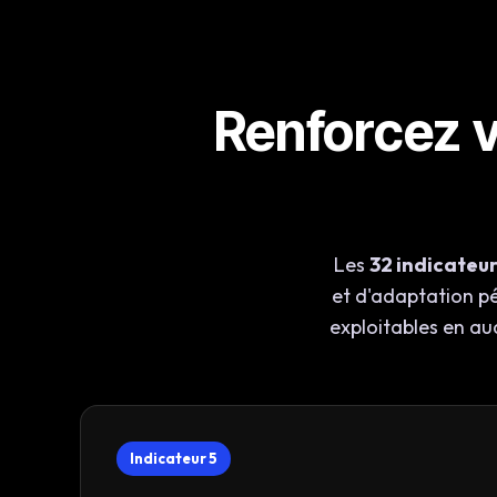
Renforcez 
Les
32 indicateur
et d'adaptation p
exploitables en aud
Indicateur 5