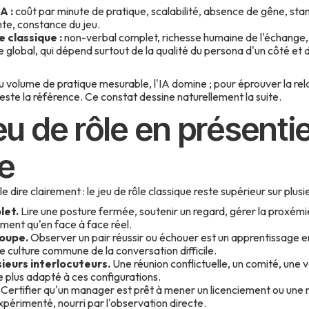
A :
coût par minute de pratique, scalabilité, absence de gêne, sta
te, constance du jeu.
 classique :
non-verbal complet, richesse humaine de l'échange,
e global, qui dépend surtout de la qualité du persona d'un côté et 
u volume de pratique mesurable, l'IA domine ; pour éprouver la re
reste la référence. Ce constat dessine naturellement la suite.
jeu de rôle en présenti
ge
 dire clairement : le jeu de rôle classique reste supérieur sur plusie
let.
Lire une posture fermée, soutenir un regard, gérer la proxémi
ement qu'en face à face réel.
oupe.
Observer un pair réussir ou échouer est un apprentissage en 
ne culture commune de la conversation difficile.
sieurs interlocuteurs.
Une réunion conflictuelle, un comité, une v
te plus adapté à ces configurations.
Certifier qu'un manager est prêt à mener un licenciement ou une
périmenté, nourri par l'observation directe.