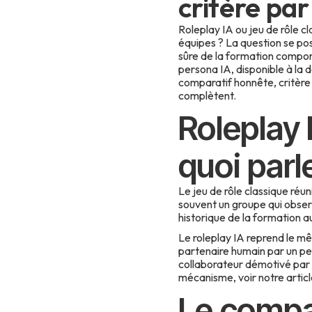
critère par
Roleplay IA ou jeu de rôle c
équipes ? La question se pos
sûre de la formation compor
persona IA, disponible à la d
comparatif honnête, critère 
complètent.
Roleplay 
quoi parl
Le jeu de rôle classique réu
souvent un groupe qui observ
historique de la formation a
Le roleplay IA reprend le 
partenaire humain par un pe
collaborateur démotivé par e
mécanisme, voir notre artic
Le compar