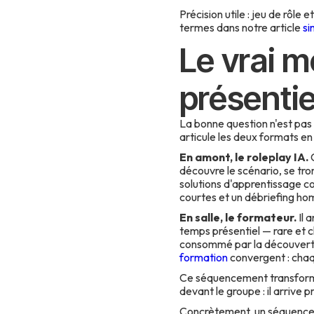
Précision utile : jeu de rôle
termes dans notre article
si
Le vrai mo
présentie
La bonne question n'est pas «
articule les deux formats e
En amont, le roleplay IA.
C
découvre le scénario, se tro
solutions d'apprentissage 
courtes et un débriefing h
En salle, le formateur.
Il 
temps présentiel — rare et ch
consommé par la découverte.
formation
convergent : chaqu
Ce séquencement transforme a
devant le groupe : il arrive
Concrètement, un séquencem