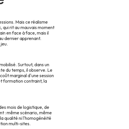
essions. Mais ce réalisme
x, qui rit au mauvais moment
in en face à face, mais il
 au dernier apprenant.
jeu.
mobilisé. Surtout, dans un
te du temps, il observe. Le
 coût marginal d'une session
t formation contraint, la
des mois de logistique, de
ément : même scénario, même
a qualité ni l'homogénéité
ion multi-sites.