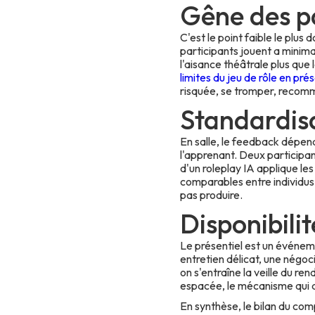
Gêne des pa
C'est le point faible le plus
participants jouent a minima
l'aisance théâtrale plus que
limites du jeu de rôle en prés
risquée, se tromper, recomm
Standardis
En salle, le feedback dépend 
l'apprenant. Deux participa
d'un roleplay IA applique l
comparables entre individus 
pas produire.
Disponibilit
Le présentiel est un événemen
entretien délicat, une négoci
on s'entraîne la veille du re
espacée, le mécanisme qui a
En synthèse, le bilan du compar