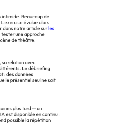
irs intimide. Beaucoup de
 L'exercice évalue alors
r dans notre article sur
les
se tester une approche
scène de théâtre.
, sa relation avec
ifférents. Le débriefing
at : des données
 le présentiel seul ne sait
maines plus tard — un
IA est disponible en continu :
end possible la répétition