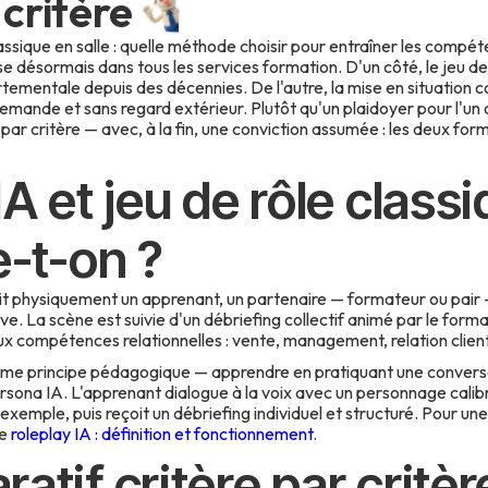
 critère
lassique en salle : quelle méthode choisir pour entraîner les compét
e désormais dans tous les services formation. D'un côté, le jeu de 
tementale depuis des décennies. De l'autre, la mise en situation 
emande et sans regard extérieur. Plutôt qu'un plaidoyer pour l'un ou
par critère — avec, à la fin, une conviction assumée : les deux form
IA et jeu de rôle classi
e-t-on ?
nit physiquement un apprenant, un partenaire — formateur ou pair — 
e. La scène est suivie d'un débriefing collectif animé par le forma
ux compétences relationnelles : vente, management, relation client
même principe pédagogique — apprendre en pratiquant une convers
rsona IA. L'apprenant dialogue à la voix avec un personnage calibr
xemple, puis reçoit un débriefing individuel et structuré. Pour une
le
roleplay IA : définition et fonctionnement
.
atif critère par critèr