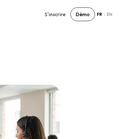
S'inscrire
Démo
FR
EN
|