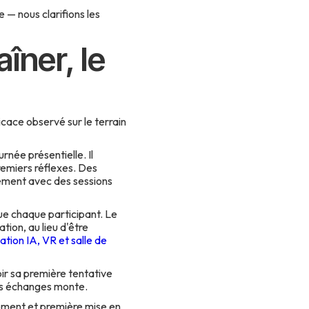
 — nous clarifions les
aîner, le
ficace observé sur le terrain
rnée présentielle. Il
remiers réflexes. Des
ement avec des sessions
que chaque participant. Le
tion, au lieu d'être
ation IA, VR et salle de
bir sa première tentative
des échanges monte.
ement et première mise en