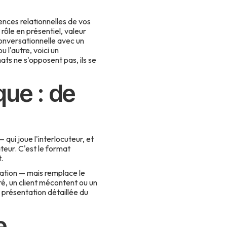
ences relationnelles de vos
rôle en présentiel, valeur
conversationnelle avec un
 l'autre, voici un
ats ne s'opposent pas, ils se
que : de
qui joue l'interlocuteur, et
teur. C'est le format
.
ation — mais remplace le
é, un client mécontent ou un
 présentation détaillée du
e