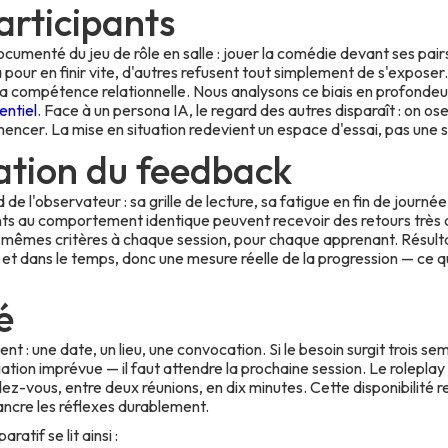
rticipants
 documenté du jeu de rôle en salle : jouer la comédie devant ses pa
 pour en finir vite, d'autres refusent tout simplement de s'exposer.
 la compétence relationnelle. Nous analysons ce biais en profondeu
entiel
. Face à un persona IA, le regard des autres disparaît : on o
encer. La mise en situation redevient un espace d'essai, pas une 
ation du feedback
de l'observateur : sa grille de lecture, sa fatigue en fin de journée
nts au comportement identique peuvent recevoir des retours très d
es mêmes critères à chaque session, pour chaque apprenant. Résult
et dans le temps, donc une mesure réelle de la progression — ce que
é
t : une date, un lieu, une convocation. Si le besoin surgit trois se
ation imprévue — il faut attendre la prochaine session. Le roleplay 
ndez-vous, entre deux réunions, en dix minutes. Cette disponibilité r
ncre les réflexes durablement.
atif se lit ainsi :