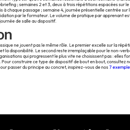
débriefing ; semaines 2 et 3, deux à trois répétitions espacées sur 
is à chaque passage ; semaine 4, journée présentielle centrée sur 
alidation par le formateur. Le volume de pratique par apprenant est
journée de salle au dispositif.
on
ssique ne jouent pas le même rôle. Le premier excelle sur la répétitio
 la disponibilité. Le second reste irremplaçable pour le non-verba
organisations qui progressent le plus vite ne choisissent pas : elles 
l. Pour construire ce type de dispositif de bout en bout, consultez 
our passer du principe au concret, inspirez-vous de nos
7 exemples