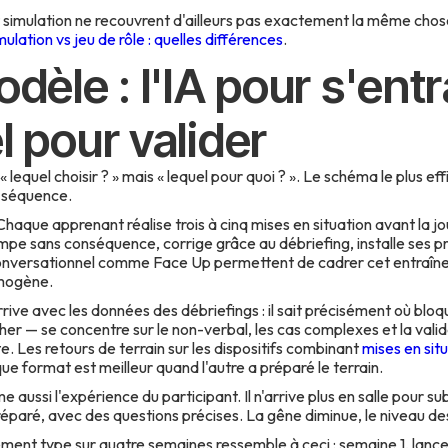
 et simulation ne recouvrent d'ailleurs pas exactement la même chose
mulation vs jeu de rôle : quelles différences
.
dèle : l'IA pour s'entr
l pour valider
 lequel choisir ? » mais « lequel pour quoi ? ». Le schéma le plus ef
n séquence.
haque apprenant réalise trois à cinq mises en situation avant la jou
mpe sans conséquence, corrige grâce au débriefing, installe ses p
conversationnel comme Face Up permettent de cadrer cet entraîn
omogène.
arrive avec les données des débriefings : il sait précisément où blo
er — se concentre sur le non-verbal, les cas complexes et la valida
 Les retours de terrain sur les dispositifs combinant
mises en situ
e format est meilleur quand l'autre a préparé le terrain.
ussi l'expérience du participant. Il n'arrive plus en salle pour su
 préparé, avec des questions précises. La gêne diminue, le niveau 
ent type sur quatre semaines ressemble à ceci : semaine 1, lanc