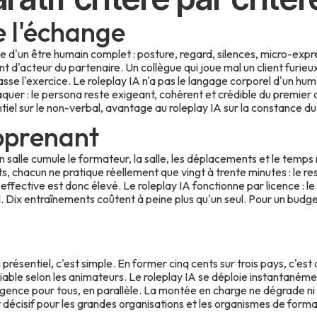
e l'échange
sse d'un être humain complet : posture, regard, silences, micro-expr
 d'acteur du partenaire. Un collègue qui joue mal un client furieu
se l'exercice. Le roleplay IA n'a pas le langage corporel d'un huma
raquer : le persona reste exigeant, cohérent et crédible du premier
tiel sur le non-verbal, avantage au roleplay IA sur la constance du 
pprenant
n salle cumule le formateur, la salle, les déplacements et le temps 
, chacun ne pratique réellement que vingt à trente minutes : le res
effective est donc élevé. Le roleplay IA fonctionne par licence : le
. Dix entraînements coûtent à peine plus qu'un seul. Pour un budge
ésentiel, c'est simple. En former cinq cents sur trois pays, c'est 
ariable selon les animateurs. Le roleplay IA se déploie instantan
ence pour tous, en parallèle. La montée en charge ne dégrade ni l
 décisif pour les grandes organisations et les organismes de format