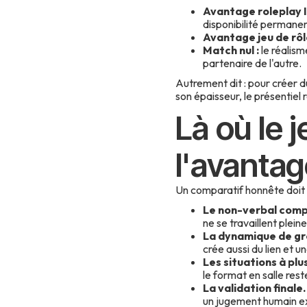
Avantage roleplay I
disponibilité permanen
Avantage jeu de rôle
Match nul :
le réalism
partenaire de l'autre.
Autrement dit : pour créer d
son épaisseur, le présentiel 
Là où le 
l'avanta
Un comparatif honnête doit le
Le non-verbal comp
ne se travaillent plein
La dynamique de gr
crée aussi du lien et u
Les situations à plu
le format en salle res
La validation finale.
un jugement humain ex