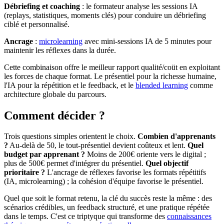
Débriefing et coaching
: le formateur analyse les sessions IA
(replays, statistiques, moments clés) pour conduire un débriefing
ciblé et personnalisé.
Ancrage
:
microlearning
avec mini-sessions IA de 5 minutes pour
maintenir les réflexes dans la durée.
Cette combinaison offre le meilleur rapport qualité/coüt en exploitant
les forces de chaque format. Le présentiel pour la richesse humaine,
l'IA pour la répétition et le feedback, et le
blended learning
comme
architecture globale du parcours.
Comment décider ?
Trois questions simples orientent le choix.
Combien d'apprenants
?
Au-delà de 50, le tout-présentiel devient coûteux et lent.
Quel
budget par apprenant ?
Moins de 200€ oriente vers le digital ;
plus de 500€ permet d'intégrer du présentiel.
Quel objectif
prioritaire ?
L'ancrage de réflexes favorise les formats répétitifs
(IA, microlearning) ; la cohésion d'équipe favorise le présentiel.
Quel que soit le format retenu, la clé du succès reste la même : des
scénarios crédibles, un feedback structuré, et une pratique répétée
dans le temps. C'est ce triptyque qui transforme des
connaissances