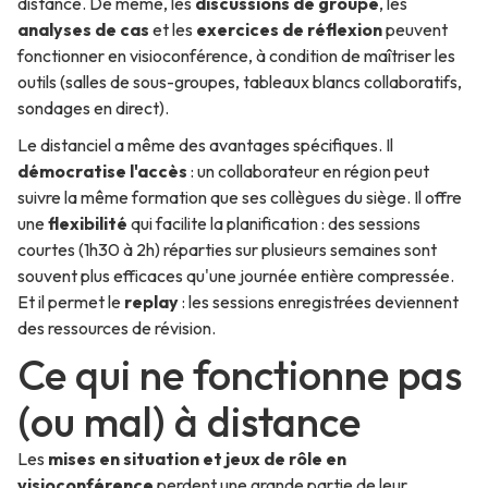
distance. De même, les
discussions de groupe
, les
analyses de cas
et les
exercices de réflexion
peuvent
fonctionner en visioconférence, à condition de maîtriser les
outils (salles de sous-groupes, tableaux blancs collaboratifs,
sondages en direct).
Le distanciel a même des avantages spécifiques. Il
démocratise l'accès
: un collaborateur en région peut
suivre la même formation que ses collègues du siège. Il offre
une
flexibilité
qui facilite la planification : des sessions
courtes (1h30 à 2h) réparties sur plusieurs semaines sont
souvent plus efficaces qu'une journée entière compressée.
Et il permet le
replay
: les sessions enregistrées deviennent
des ressources de révision.
Ce qui ne fonctionne pas
(ou mal) à distance
Les
mises en situation et jeux de rôle en
visioconférence
perdent une grande partie de leur