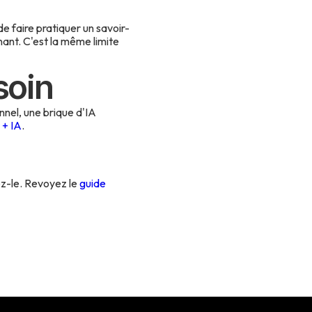
de faire pratiquer un savoir-
nant. C'est la même limite
soin
onnel, une brique d'IA
 + IA
.
tez-le. Revoyez le
guide