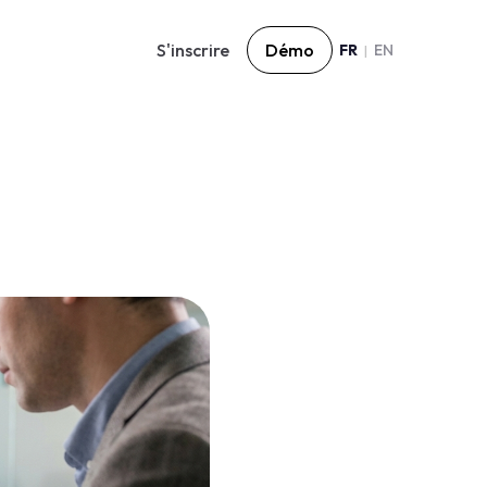
S'inscrire
Démo
FR
EN
|