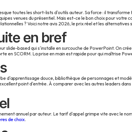
esque toutes les short-lists d'outils auteur. Sa force : il transfor
équipes venues du présentiel. Mais est-ce le bon choix pour votre c
onnelles ? Voici notre avis 2026, le prix réel et les alternatives 
uite en bref
uteur slide-based qui s'installe en surcouche de PowerPoint. On cré
orte en SCORM. La prise en main est rapide pour qui maîtrise Pow
es
rbe d'apprentissage douce, bibliothèque de personnages et modèle
n excellent point d'entrée. À comparer avec les autres leaders dans
el
nement annuel par auteur. Le tarif d'appel grimpe vite avec le no
ères de choix
.