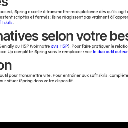
es
ased, iSpring excelle à transmettre mais plafonne dès qu'il s'agit 
estent scriptés et fermés : ils ne réagissent pas vraiment à l'appre
t skills
.
natives selon votre be
, Genially ou H5P (voir notre
avis H5P
). Pour faire pratiquer le relati
e Up complète iSpring sans le remplacer : voir
le duo outil auteur
on
 outil pour transmettre vite. Pour entraîner aux soft skills, complé
ur situer iSpring dans votre dispositif.