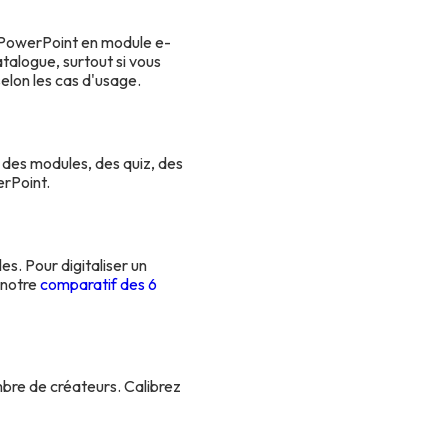
me PowerPoint en module e-
atalogue, surtout si vous
selon les cas d'usage.
e des modules, des quiz, des
erPoint.
s. Pour digitaliser un
 notre
comparatif des 6
mbre de créateurs. Calibrez