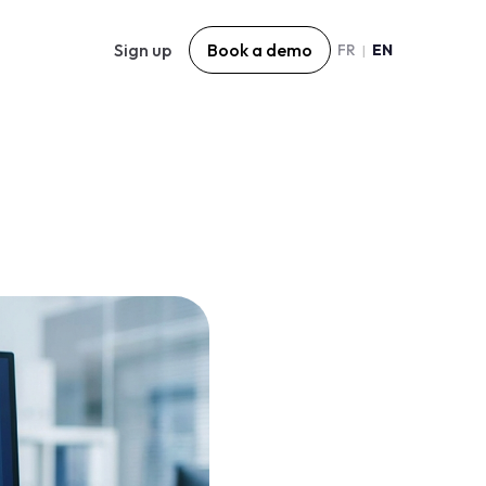
Sign up
Book a demo
FR
EN
|