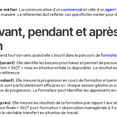
ar métier
. La communication d'un
commercial
et celle d'un
agent 
anière. Le référentiel doit refléter ces spécificités métier pour 
vant, pendant et après
n
prend tout son sens quand elle s'inscrit dans le parcours de
formatio
(avant)
. Elle identifie les besoins prioritaires et permet de person
n + 360° + mise en situation initiale (si disponible). Le résultat 
e référence.
endant)
. Elle mesure la progression en cours de formation et perm
IA sont particulièrement efficaces ici : chaque session génère un 
be de progression. Le formateur peut identifier les apprenants en d
près)
. Elle mesure les résultats de la formation par rapport aux obj
ion finale + 360° post-formation + observation managériale à 3 et
le véritable transfert en situation de travail.