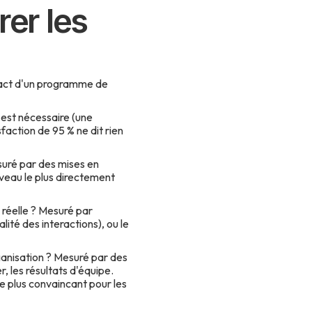
rer les
pact d'un programme de
r est nécessaire (une
faction de 95 % ne dit rien
suré par des mises en
iveau le plus directement
 réelle ? Mesuré par
lité des interactions), ou le
rganisation ? Mesuré par des
r, les résultats d'équipe.
 le plus convaincant pour les