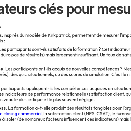
ateurs clés pour mesu
s
s, inspirés du modèle de Kirkpatrick, permettent de mesurer l'im
s :
 Les participants sont-ils satisfaits de la formation ? Cet indicateu
uira pas de résultats) mais largement insuffisant. Un taux de satis
ge
. Les participants ont-ils acquis de nouvelles compétences ? Me
ès), des quiz situationnels, ou des scores de simulation. C'est le n
s participants appliquent-ils les compétences acquises en situation
s indicateurs de performance relationnelle (satisfaction client, qua
niveau le plus critique et le plus souvent négligé.
ess
. La formation a-t-elle produit des résultats tangibles pour l'o
e closing commercial
, la satisfaction client (NPS, CSAT), le turnove
cile à isoler (de nombreux facteurs influencent ces indicateurs) mais