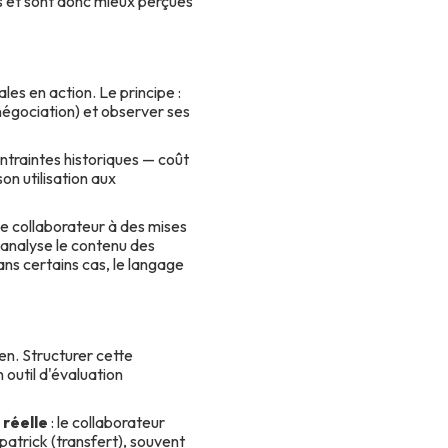
s et sont donc mieux perçues
 en action. Le principe :
 négociation) et observer ses
ntraintes historiques — coût
on utilisation aux
e collaborateur à des mises
 analyse le contenu des
ans certains cas, le langage
en. Structurer cette
 outil d'évaluation
 réelle
: le collaborateur
patrick (transfert), souvent