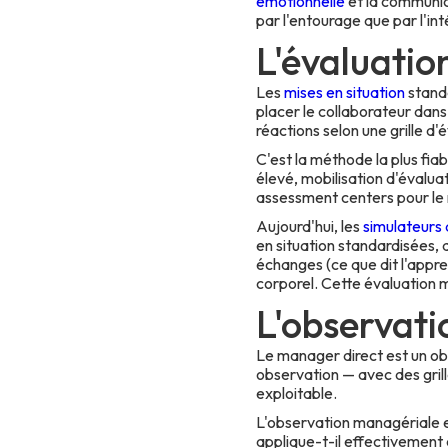
émotionnelle
et la communic
par l'entourage que par l'in
L'évaluatio
Les
mises en situation
standa
placer le collaborateur dans
réactions selon une grille d'
C'est la méthode la plus fia
élevé, mobilisation d'évaluat
assessment centers pour le
Aujourd'hui, les
simulateurs 
en situation standardisées, 
échanges (ce que dit l'appre
corporel. Cette évaluation m
L'observat
Le manager direct est un obs
observation — avec des grill
exploitable.
L'observation managériale e
applique-t-il effectivement 