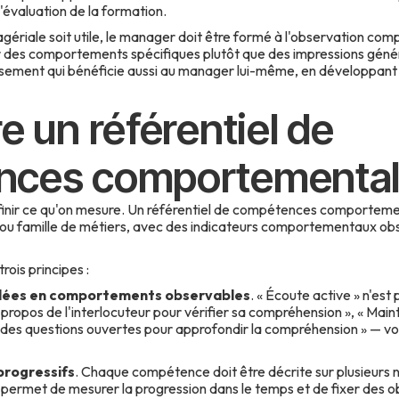
d'évaluation de la formation.
ériale soit utile, le manager doit être formé à l'observation com
ier des comportements spécifiques plutôt que des impressions géné
tissement qui bénéficie aussi au manager lui-même, en développa
e un référentiel de
nces comportementa
finir ce qu'on mesure. Un référentiel de compétences comportementa
 ou famille de métiers, avec des indicateurs comportementaux o
rois principes :
lées en comportements observables
. « Écoute active » n'es
propos de l'interlocuteur pour vérifier sa compréhension », « Maint
 des questions ouvertes pour approfondir la compréhension » — 
progressifs
. Chaque compétence doit être décrite sur plusieurs 
a permet de mesurer la progression dans le temps et de fixer des