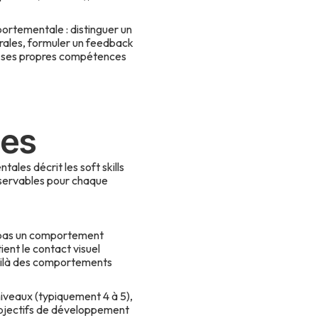
portementale : distinguer un
rales, formuler un feedback
nt ses propres compétences
les
les décrit les soft skills
bservables pour chaque
t pas un comportement
ient le contact visuel
voilà des comportements
niveaux (typiquement 4 à 5),
 objectifs de développement