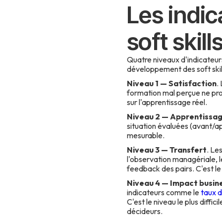
Les indic
soft skill
Quatre niveaux d'indicateur
développement des soft skill
Niveau 1 — Satisfaction
.
formation mal perçue ne prod
sur l'apprentissage réel.
Niveau 2 — Apprentissa
situation évaluées (avant/apr
mesurable.
Niveau 3 — Transfert
. Le
l'observation managériale, le
feedback des pairs. C'est le 
Niveau 4 — Impact busin
indicateurs comme le
taux d
C'est le niveau le plus diffi
décideurs.