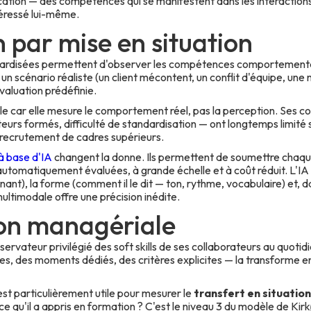
ation — des compétences qui se manifestent dans les interaction
téressé lui-même.
n par mise en situation
rdisées permettent d'observer les compétences comportementales
 un scénario réaliste (un client mécontent, un conflit d'équipe, une
évaluation prédéfinie.
ble car elle mesure le comportement réel, pas la perception. Ses co
eurs formés, difficulté de standardisation — ont longtemps limité s
 recrutement de cadres supérieurs.
à base d'IA
changent la donne. Ils permettent de soumettre chaqu
automatiquement évaluées, à grande échelle et à coût réduit. L'IA
nant), la forme (comment il le dit — ton, rythme, vocabulaire) et, d
ultimodale offre une précision inédite.
ion managériale
ervateur privilégié des soft skills de ses collaborateurs au quotidi
es, des moments dédiés, des critères explicites — la transforme en
st particulièrement utile pour mesurer le
transfert en situation
ce qu'il a appris en formation ? C'est le niveau 3 du modèle de Kirk