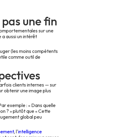
 pas une fin
comportementales sur une
 a aussi un intérêt
Kruger (les moins compétents
utile comme outil de
pectives
rfois clients internes — sur
ur obtenir une image plus
ar exemple : « Dans quelle
n ? » plutôt que « Cette
 jugement global peu
gement
, l'
intelligence