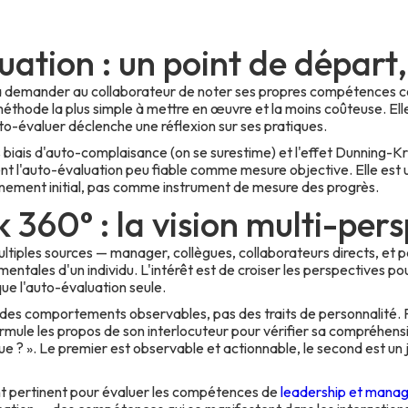
uation : un point de départ,
 à demander au collaborateur de noter ses propres compétences 
méthode la plus simple à mettre en œuvre et la moins coûteuse. Elle
to-évaluer déclenche une réflexion sur ses pratiques.
es biais d'auto-complaisance (on se surestime) et l'effet Dunning-
ent l'auto-évaluation peu fiable comme mesure objective. Elle est 
onnement initial, pas comme instrument de mesure des progrès.
 360° : la vision multi-pers
ultiples sources — manager, collègues, collaborateurs directs, et pa
tales d'un individu. L'intérêt est de croiser les perspectives po
ue l'auto-évaluation seule.
es comportements observables, pas des traits de personnalité. P
mule les propos de son interlocuteur pour vérifier sa compréhensio
e ? ». Le premier est observable et actionnable, le second est un
nt pertinent pour évaluer les compétences de
leadership et mana