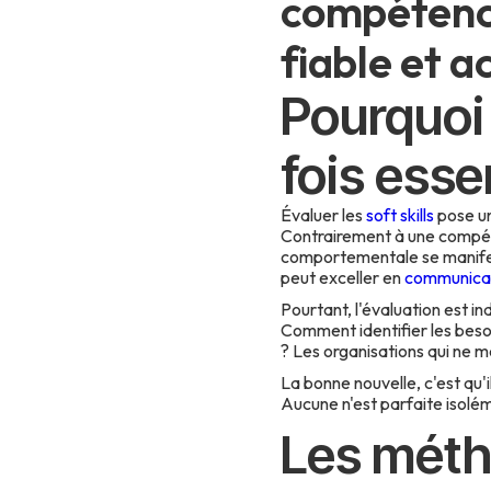
compétenc
fiable et a
Pourquoi é
fois essen
Évaluer les
soft skills
pose un
Contrairement à une compéte
comportementale se manifeste
peut exceller en
communicat
Pourtant, l'évaluation est 
Comment identifier les besoi
? Les organisations qui ne me
La bonne nouvelle, c'est qu
Aucune n'est parfaite isolém
Les méth