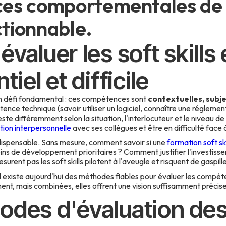
es comportementales de
ctionnable.
valuer les soft skills 
tiel et difficile
 défi fondamental : ces compétences sont
contextuelles, subj
nce technique (savoir utiliser un logiciel, connaître une régleme
 différemment selon la situation, l'interlocuteur et le niveau de 
ion interpersonnelle
avec ses collègues et être en difficulté face à
indispensable. Sans mesure, comment savoir si une
formation soft ski
ns de développement prioritaires ? Comment justifier l'investisse
surent pas les soft skills pilotent à l'aveugle et risquent de gaspil
'il existe aujourd'hui des méthodes fiables pour évaluer les com
ent, mais combinées, elles offrent une vision suffisamment précise 
odes d'évaluation des