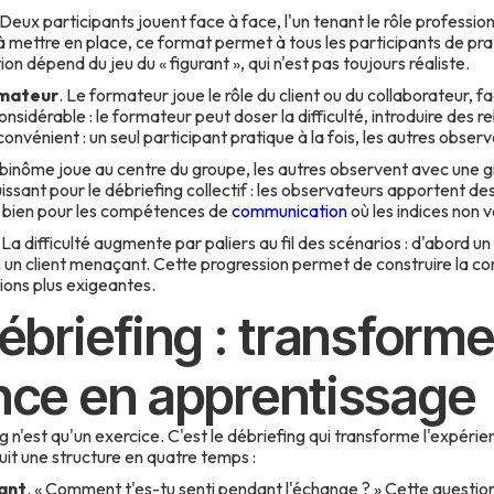
 Deux participants jouent face à face, l'un tenant le rôle professionne
à mettre en place, ce format permet à tous les participants de pr
ction dépend du jeu du « figurant », qui n'est pas toujours réaliste.
rmateur
. Le formateur joue le rôle du client ou du collaborateur, f
onsidérable : le formateur peut doser la difficulté, introduire des 
nconvénient : un seul participant pratique à la fois, les autres observ
 binôme joue au centre du groupe, les autres observent avec une gr
ssant pour le débriefing collectif : les observateurs apportent des
t bien pour les compétences de
communication
où les indices non 
 La difficulté augmente par paliers au fil des scénarios : d'abord un
fin un client menaçant. Cette progression permet de construire la c
tions plus exigeantes.
débriefing : transforme
ence en apprentissage
ng n'est qu'un exercice. C'est le débriefing qui transforme l'expér
uit une structure en quatre temps :
nant
. « Comment t'es-tu senti pendant l'échange ? » Cette questi