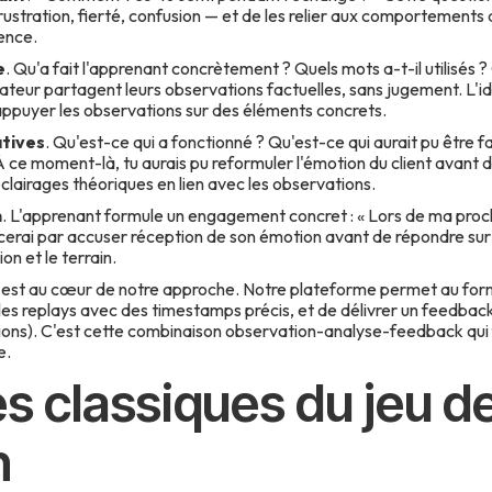
ustration, fierté, confusion — et de les relier aux comportements 
ence.
e
. Qu'a fait l'apprenant concrètement ? Quels mots a-t-il utilisés ?
teur partagent leurs observations factuelles, sans jugement. L'id
ppuyer les observations sur des éléments concrets.
atives
. Qu'est-ce qui a fonctionné ? Qu'est-ce qui aurait pu être 
 À ce moment-là, tu aurais pu reformuler l'émotion du client avant d
lairages théoriques en lien avec les observations.
n
. L'apprenant formule un engagement concret : « Lors de ma proc
encerai par accuser réception de son émotion avant de répondre su
on et le terrain.
g est au cœur de notre approche. Notre plateforme permet au for
r les replays avec des timestamps précis, et de délivrer un feedbac
ions). C'est cette combinaison observation-analyse-feedback qui fa
e.
s classiques du jeu de
n