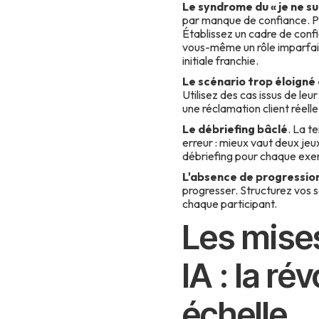
Le syndrome du « je ne su
par manque de confiance. P
Établissez un cadre de confia
vous-même un rôle imparfait.
initiale franchie.
Le scénario trop éloigné 
Utilisez des cas issus de le
une réclamation client réell
Le débriefing bâclé
. La t
erreur : mieux vaut deux jeu
débriefing pour chaque exer
L'absence de progressio
progresser. Structurez vos s
chaque participant.
Les mises
IA : la ré
échelle