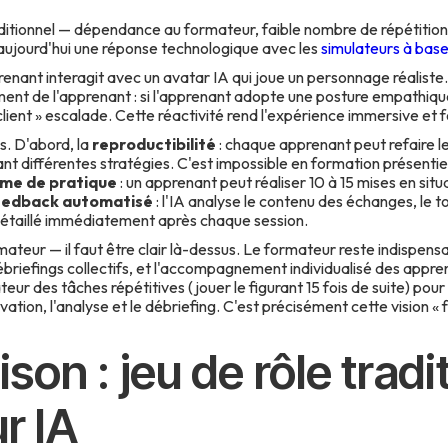
raditionnel — dépendance au formateur, faible nombre de répétitions
aujourd'hui une réponse technologique avec les
simulateurs à base d
pprenant interagit avec un avatar IA qui joue un personnage réalist
t de l'apprenant : si l'apprenant adopte une posture empathique, le
 client » escalade. Cette réactivité rend l'expérience immersive et 
s. D'abord, la
reproductibilité
: chaque apprenant peut refaire 
stant différentes stratégies. C'est impossible en formation présentie
me de pratique
: un apprenant peut réaliser 10 à 15 mises en situ
eedback automatisé
: l'IA analyse le contenu des échanges, le t
 détaillé immédiatement après chaque session.
ateur — il faut être clair là-dessus. Le formateur reste indispens
ébriefings collectifs, et l'accompagnement individualisé des apprena
teur des tâches répétitives (jouer le figurant 15 fois de suite) pour 
rvation, l'analyse et le débriefing. C'est précisément cette vision «
on : jeu de rôle tradi
r IA