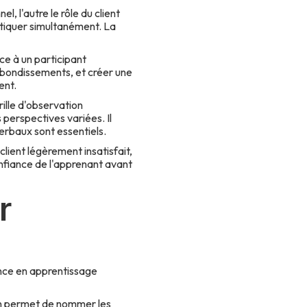
l, l'autre le rôle du client
atiquer simultanément. La
ace à un participant
rebondissements, et créer une
ent.
ille d'observation
 perspectives variées. Il
verbaux sont essentiels.
 client légèrement insatisfait,
onfiance de l'apprenant avant
r
ience en apprentissage
on permet de nommer les