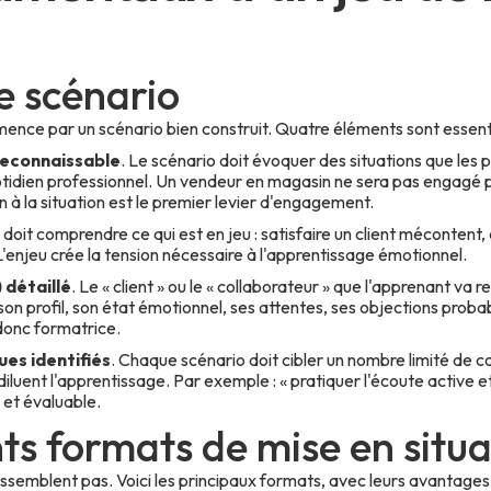
e scénario
ence par un scénario bien construit. Quatre éléments sont essenti
reconnaissable
. Le scénario doit évoquer des situations que les 
otidien professionnel. Un vendeur en magasin ne sera pas engagé 
n à la situation est le premier levier d'engagement.
 doit comprendre ce qui est en jeu : satisfaire un client mécontent,
 L'enjeu crée la tension nécessaire à l'apprentissage émotionnel.
 détaillé
. Le « client » ou le « collaborateur » que l'apprenant va r
 son profil, son état émotionnel, ses attentes, ses objections prob
 donc formatrice.
es identifiés
. Chaque scénario doit cibler un nombre limité de 
iluent l'apprentissage. Par exemple : « pratiquer l'écoute active e
s et évaluable.
nts formats de mise en situa
ressemblent pas. Voici les principaux formats, avec leurs avantages 