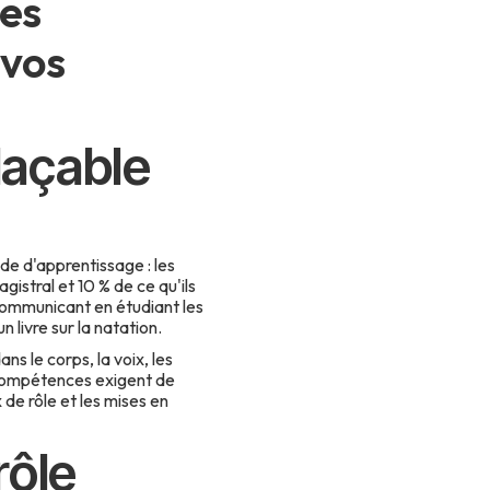
les
vos
laçable
de d'apprentissage : les
gistral et 10 % de ce qu'ils
 communicant en étudiant les
livre sur la natation.
dans le corps, la voix, les
compétences exigent de
 de rôle et les mises en
rôle