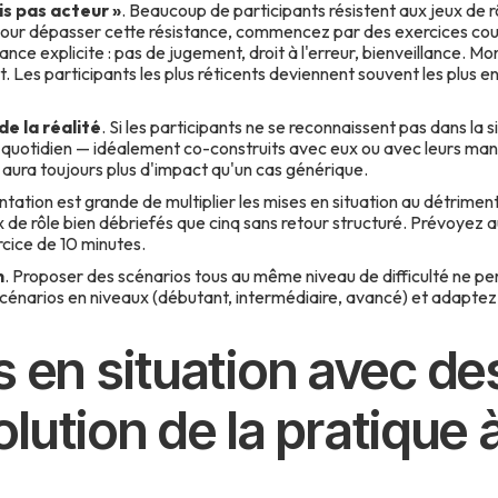
is pas acteur »
. Beaucoup de participants résistent aux jeux de rô
our dépasser cette résistance, commencez par des exercices cou
nce explicite : pas de jugement, droit à l'erreur, bienveillance. M
 Les participants les plus réticents deviennent souvent les plus en
de la réalité
. Si les participants ne se reconnaissent pas dans la s
ur quotidien — idéalement co-construits avec eux ou avec leurs man
e aura toujours plus d'impact qu'un cas générique.
entation est grande de multiplier les mises en situation au détrimen
x de rôle bien débriefés que cinq sans retour structuré. Prévoyez
cice de 10 minutes.
n
. Proposer des scénarios tous au même niveau de difficulté ne pe
cénarios en niveaux (débutant, intermédiaire, avancé) et adaptez la
 en situation avec de
volution de la pratique