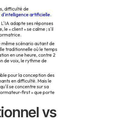
, difficulté de
'intelligence artificielle
.
e. L'IA adapte ses réponses
 « client » se calme ; s'il
formatrice.
le même scénario autant de
lle traditionnelle où le temps
ation en une heure, contre 2
on de voix, le rythme de
able pour la conception des
nts en difficulté. Mais le
qu'il se concentre sur sa
 formateur-first » que porte
tionnel vs