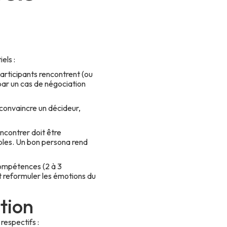
els :
participants rencontrent (ou
par un cas de négociation
 convaincre un décideur,
encontrer doit être
ables. Un bon persona rend
compétences (2 à 3
t reformuler les émotions du
tion
respectifs :