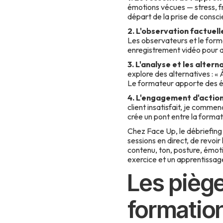
émotions vécues — stress, fr
départ de la prise de consci
2. L'observation factuell
Les observateurs et le forma
enregistrement vidéo pour a
3. L'analyse et les altern
explore des alternatives : «
Le formateur apporte des éc
4. L'engagement d'actio
client insatisfait, je comm
crée un pont entre la formati
Chez Face Up, le débriefin
sessions en direct, de revoi
contenu, ton, posture, émot
exercice et un apprentissag
Les piège
formatio