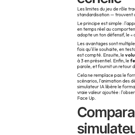
Les limites du jeu de rôle t
standardisation — trouvent 
Le principe est simple : l'a
en temps réel au comportemen
adopte un ton défensif, le «
Les avantages sont multiple
fois qu'il le souhaite, en te
est compté. Ensuite, le
volu
à 3 en présentiel. Enfin, le
f
parole, et fournit un retour
Cela ne remplace pas le form
scénarios, l'animation des d
simulateur IA libère le forma
vraie valeur ajoutée : l'obse
Face Up.
Comparais
simulateu