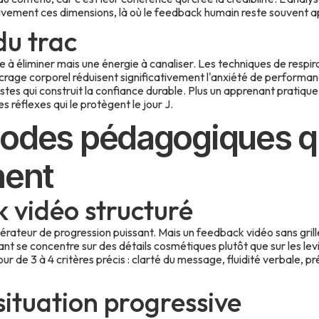
tivement ces dimensions, là où le feedback humain reste souvent a
du trac
e à éliminer mais une énergie à canaliser. Les techniques de respi
ancrage corporel réduisent significativement l'anxiété de performanc
listes qui construit la confiance durable. Plus un apprenant pratiq
s réflexes qui le protègent le jour J.
odes pédagogiques q
nent
 vidéo structuré
lérateur de progression puissant. Mais un feedback vidéo sans grill
nt se concentre sur des détails cosmétiques plutôt que sur les levi
ur de 3 à 4 critères précis : clarté du message, fluidité verbale, p
situation progressive