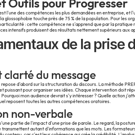
et Outils pour Progresser
 est l'une des compétences les plus demandées en entreprise, et l'
la glossophobie touche près de 75 % de la population. Pour les or
articularité : cette compétence ne s'apprend que par la pratique
ices intensifs produisent des résultats nettement supérieurs aux 
mentaux de la prise d
t clarté du message
e repose d'abord sur la structuration du discours. La méthode PRE
et puissant pour organiser ses idées. Chaque intervention doit répo
Pourquoi mon audience devrait s'y intéresser ? Quelle action j'atte
equel reposent toutes les autres compétences oratoires.
on non-verbale
ne partie de l'impact d'une prise de parole. Le regard, la posture,
transmettent autant d'informations que les mots. Les formateurs
du contenu, car c'est leur cohérence qui crée la crédibilité. L'ana