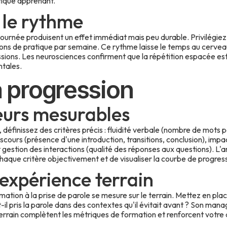
tique apprenant.
 le rythme
journée produisent un effet immédiat mais peu durable. Privilégiez
ons de pratique par semaine. Ce rythme laisse le temps au cerveau
sions. Les neurosciences confirment que la répétition espacée est 
tales.
a progression
eurs mesurables
, définissez des critères précis : fluidité verbale (nombre de mots p
discours (présence d'une introduction, transitions, conclusion), imp
et gestion des interactions (qualité des réponses aux questions). L
haque critère objectivement et de visualiser la courbe de progress
'expérience terrain
mation à la prise de parole se mesure sur le terrain. Mettez en plac
t-il pris la parole dans des contextes qu'il évitait avant ? Son man
terrain complètent les métriques de formation et renforcent votre