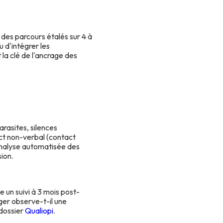
 des parcours étalés sur 4 à
 d'intégrer les
la clé de l'ancrage des
arasites, silences
act non-verbal (contact
'analyse automatisée des
ion.
e un suivi à 3 mois post-
ager observe-t-il une
 dossier
Qualiopi
.