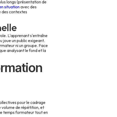
us longs (présentation de
en situation
avec des
té des contextes
elle
ole. L'apprenant s'entraîne
u joue un public exigeant.
formateur ni un groupe. Face
ue analysant le fond et la
ormation
ollectives pour le cadrage
e volume de répétition, et
le temps formateur tout en