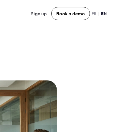
Sign up
Book a demo
FR
EN
|