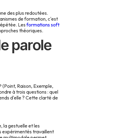
une des plus redoutées.
ganismes de formation, c'est
 répétée. Les
formations soft
approches théoriques.
e parole
P (Point, Raison, Exemple,
ndre à trois questions : quel
nds d'elle ? Cette clarté de
 la gestuelle et les
 expérimentés travaillent
lyse multimodale permet