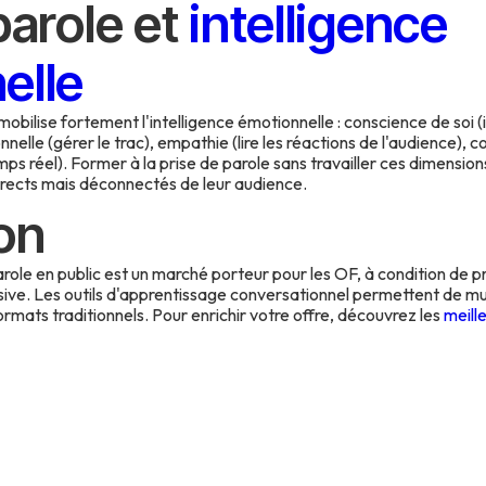
parole et
intelligence
elle
mobilise fortement l'intelligence émotionnelle : conscience de soi 
nnelle (gérer le trac), empathie (lire les réactions de l'audience),
ps réel). Former à la prise de parole sans travailler ces dimensio
rects mais déconnectés de leur audience.
on
parole en public est un marché porteur pour les OF, à condition d
nsive. Les outils d'apprentissage conversationnel permettent de mul
ormats traditionnels. Pour enrichir votre offre, découvrez les
meill