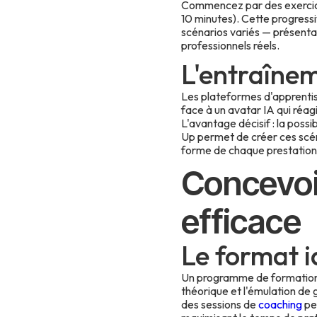
Commencez par des exercices
10 minutes). Cette progressi
scénarios variés — présentat
professionnels réels.
L'entraînem
Les plateformes d'apprentiss
face à un avatar IA qui réag
L'avantage décisif : la possi
Up permet de créer ces scén
forme de chaque prestation
Concevoi
efficace
Le format i
Un programme de formation à
théorique et l'émulation de g
des sessions de
coaching
per