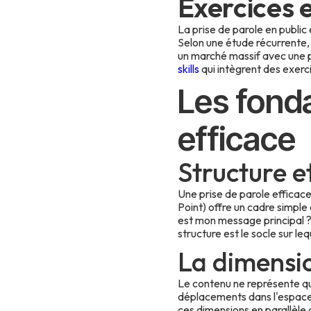
Exercices 
La prise de parole en public
Selon une étude récurrente, 
un marché massif avec une p
skills
qui intègrent des exerc
Les fonda
efficace
Structure e
Une prise de parole efficac
Point) offre un cadre simple 
est mon message principal ? 
structure est le socle sur l
La dimensi
Le contenu ne représente qu'u
déplacements dans l'espace 
ces dimensions en parallèle 