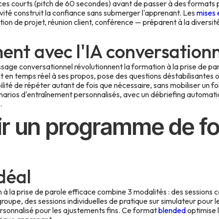
 courts (pitch de 60 secondes) avant de passer à des formats pl
vité construit la confiance sans submerger l'apprenant. Les
mises 
ion de projet, réunion client, conférence — préparent à la diversi
ent avec l'IA conversationn
age conversationnel révolutionnent la formation à la prise de par
it en temps réel à ses propos, pose des questions déstabilisantes o
bilité de répéter autant de fois que nécessaire, sans mobiliser un 
arios d'entraînement personnalisés, avec un débriefing automatiq
.
r un programme de f
déal
 la prise de parole efficace combine 3 modalités : des sessions c
roupe, des sessions individuelles de pratique sur simulateur pour l
sonnalisé pour les ajustements fins. Ce format
blended
optimise 